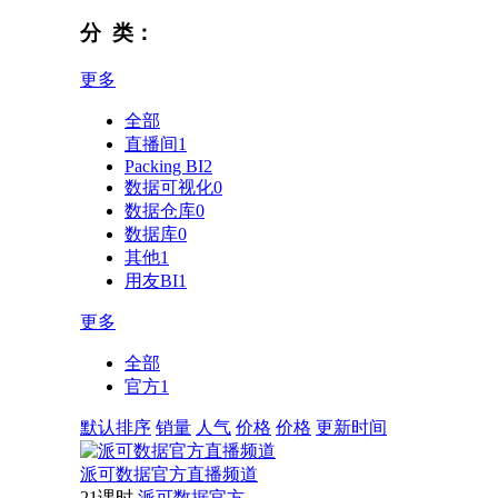
分 类：
更多
全部
直播间
1
Packing BI
2
数据可视化
0
数据仓库
0
数据库
0
其他
1
用友BI
1
更多
全部
官方
1
默认排序
销量
人气
价格
价格
更新时间
派可数据官方直播频道
21课时
派可数据官方...