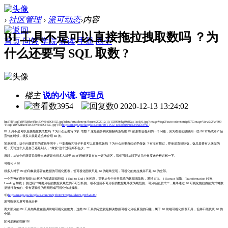
›
社区管理
›
派可动态
›
内容
BI 工具不是可以直接拖拉拽取数吗 ？为
首页
问答
学院
导读
手册
圈子
什么还要写 SQL 取数 ?
楼主
说的小谎.
管理员
3954
0
2020-12-13 13:24:02
[md]![Ficq5Y8YXHbz4f1ct3XWHsEQI-5Z.jpg](data/attachment/forum/202012/13/133050nkgf9a82ac1ac1j6.jpg?imageMogr2/auto-orient/strip%7CimageView2/2/w/300
"Ficq5Y8YXHbz4f1ct3XWHsEQI-5Z.jpg")![](
http://image.packingdata.com/FtfTTGU_znEo8uzNu5DcPAExVNu-
)
BI 工具不是可以直接拖拉拽取数吗 ？为什么还要写 SQL 取数 ? 这是很多初次接触商业智能 BI 的朋友会提到的一个问题，因为在他们接触到一些 BI 市场或者产品
宣传的时候，很多人就是这么来介绍 BI 的。
简单来说，这个问题背后的逻辑等同于：**拿着碗和筷子不是可以直接吃饭吗 ？为什么还要自己动手做饭 ？有没有想过，即使是直接吃饭，饭总是要有人来做的
吧，无论这个人是自己还是别人，“做饭”这个过程并不会少。**
所以，从这个问题背后能看出来还是有很多人对于 BI 的理解还是存在一定的误区，我们可以从以下这几个角度来分析讲解一下。
可视化 ≠ BI
很多人对于 BI 的印象就停留在数据的可视化图表，但可视化图表只是 BI 的最终呈现，可视化的拖拉拽并不是 BI 的全部。
一个完整的商业智能 BI 解决的应该是端到端（ End to End ) 的问题，需要从各个业务系统的数据源取数，通过 ETL （ Extract 抽取、Transformation 转换、
Loading 加载 ）的过程**将要分析的数据从规范的不可分析的、或不规范不可分析的数据最终变为规范的、可分析的形式**，最终通过 BI 可视化拖拉拽的方式将数
据进行有效的、带有逻辑性的组织形成可视化分析报表。
![](
http://image.packingdata.com/FuhjTh30vTmgBZlxhRrLqWfGZOS-
)
派可数据大屏可视化分析
而大部分的 BI 工具如果重在强调前端可视化的能力，这类 BI 工具的定位就是解决数据可视化分析展现的问题，属于 BI 前端可视化报表工具，但并不能代表 BI 的
全部。
如何形象的理解 BI