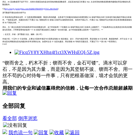
所以，BI 直连数据库不是不可行，但得分清楚直连的是业务系统的数据源数据库，还是直连的是已经通过 SQL 从业务系统的数据源取数和建模处理后的数据仓库、
数据集市。
![](
http://image.packingdata.com/FnQ9deVNk02H7EjgZYxC_HmVdw2b
)
派可数据可视化自助分析平台
IT 和业务的边界就在这里，IT 负责底层数据建模、数据仓库的构建，业务基于已经建好的基础分析模型通过 BI 前端可视化分析工具来进行拖拉拽的可视化分析操
作。**倘若是这样，也确实实现了不通过 SQL 取数使用 BI 前端工具就可以做报表的目标。但绝对不能认为，不通过 SQL 取数就可以对接任何业务系统数据源做任
何 BI 可视化分析。**
所以，当一家企业底层已经有架构非常良好的数据仓库，这个时候使用一个轻量的 BI 前端可视化分析工具基本上就够用了。**但如果所在企业底层还没有良好的数
据仓库系统，只寄希望单纯的使用一个 BI 前端可视化报表工具解决一切分析问题，这个时候就需要认真思考一下是否可行。**
（ 全文完，作者：派可数据 吕品，编辑：派小可）
作者介绍：十五年 IT 行业经验，从事过大型软件项目与大型商业智能 BI 项目规划、设计、开发与项目管理。商业智能 BI 行业专家，数据架构师，对于企业 IT 业
务信息化和数据信息化的建设有非常深厚的认知。如需对企业 IT 信息化建设、商业智能 BI 等相关话题交流，可通过下方 **派小友 **联系我们。
[/md]
“锲而舍之，朽木不折；锲而不舍，金石可镂”。滴水可以穿
石，不是因为其力量，而是因为其坚韧不拔、锲而不舍。用一
丝不苟的心对待每一件事，只有把根基做深，墙才会筑的更
高。
用我们的专业和诚信赢得您的信赖，让每一次合作总能超越期
待。
全部回复
看全部
倒序浏览
我也说一句