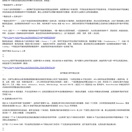
如果把 BI 可视化实现的过程比作到餐厅出菜的过程，那就是：
**数据源环节 vs 菜市场**
**从各个业务系统取数** —— 按照餐厅营业需求准备所需菜品的原材料，就需要到各个市场买菜。不同的业务系统对应不同的菜市场，不同的菜市场有不同的摊位
对应的就是业务系统数据库中不同的数据表。摊位上的菜就可以理解为数据表中的数据，要分析什么就取什么样的基础数据。
**数据仓库 vs 后厨仓库**
**数据仓库环节** —— 从各个市场买回来的菜堆在哪里呢？后厨仓库。有的菜是今天要用的，有的菜是明天要用的，所以先买回来堆起来。从各个系统抽取上来的
数据也是如此，这些数据有的来源于 Oracle 系统，有的来源于 MySQL 或者 SQL Server，按照分析需求从不同的数据库抽取之后放到自己的数据仓库中集中管理起
来。
**ETL 过程 **——** **厨师做个猪肉炖粉条不可能把整扇猪肉、一颗一颗的大白菜扔到锅里，一定是猪肉切片，大白菜去除坏掉的叶子，菜该切切，肉该剁剁剁。
同时，还会备好一些辅助的佐料等原材料，最后把所有的原材料放到操作台上，这个就是备菜（ 择菜、洗菜、切菜 ）的过程。
![](
http://image.packingdata.com/FhOwbRIwu77epoKgn6d40lQ5DeKS
)
数据也是如此，把数据从各个业务系统先**抽取（ Extract ）** 上来，等同于把放在不同仓库格子的菜拿过来。数据要做**转换（ Transformation ）** ，比如一些
脏数据的处理、格式的转换、数据计算口径的统一、指标的计算等等，就如同洗菜、择菜、切菜的过程。最后将处理之后的数据按照一定的模型或者格式**加载（
Loading ）**到指定的可被前端调用的数据表中，就如同把所有备好的菜放到一起准备下锅。
报表可视化 Reporting vs 上菜
**
**
Reporting 报表可视化就是最后的呈现，也通常视为 BI 的前端，所以也叫做 BI 前端可视化。用户需要什么样的可视化报表，就如同用户点菜一样可以高度定制化，
前提是基于已有的原材料（数据）。
![](
http://image.packingdata.com/FuJumfovFIdw_ZQcK-0lN8vF5m1R
)
```
派可数据大屏可视化分析
```
所以，大家可以看到从业务系统数据取数到最后的报表呈现实际上经历了很多的阶段。**在商业智能 BI 开发过程中，80% 的时间在处理底层数据（ 跑菜市场、买
菜、运菜、择菜、洗菜、切菜到备好菜 ），20% 的时间在做可视化分析报表（ 做菜 ）。**底层数据的处理重点就是 ETL 过程，而实现 ETL 过程的主要方式就是
通过 ETL 工具（ 例如：Kettle、Informatica、Pentaho、IBM DataStage、Microsoft SSIS 等 ）或其它 ETL 框架结合 SQL 查询语句、Stored Procedure 存储过程等方
式来组织和管理数据处理的先后顺序。
特别是企业级 BI 项目建设，不仅仅是简单的 ETL 过程还需要涉及非常专业的数据架构设计、数据仓库建模、分层设计等数据仓库的构建，这里面最常用的开发语
言就是 SQL。
BI 直接取数分析并不可行
很多 BI 工具会经常强调**直连取数**，这样就不需要写 SQL，直接通过表与表之间的关系进行表间建模，形成一个大宽表，文本类型的就是维度 Dimension，数值
类型的变成度量 Measure，通过 BI 前端可视化进行拖拉拽操作形成很多 Ad-hoc Report 即席报表。
在实际演示案例的时候也是如此，最常见的就是一个标准的、数据格式极为标准规范的 EXCEL 表上传一下按照上面的方式来一遍；要么就是销售订单表和销售明细
表关联一下，算算订单数量、订单金额等等。
其实验证一下 BI 工具的这种直连且拖拉拽的能力到底有多强非常简单，让业务部门提几个实际的分析需求，现场拿 BI 产品从实际的业务系统中取数来验证一下是
否那么容易就明白了。
以下面一个小 DEMO 为例，可以使用任意的国内 BI 可视化分析工具尝试一下当直连到这张表的时候，是不是就可以直接、任意的进行拖拉拽分析。
**
**