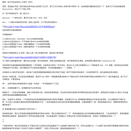
案例：统计外包业务的人工效率（时长）
背景：某金融公司把一部分贷款业务外包出去给第三方公司，第三方公司业务人员每与客户联系一次，就会根据沟通的状态记录一下，形成了以下的业务数据表
DurationTime，有以下三个核心字段：
ID - 客户的身份证号，唯一标识 ID
Operation - 一个操作记录，重点节点有 0034、0036、0048
Date - 一个操作记录的时间日期（实际上是时间，为了简化用日期表示）
![](
http://image.packingdata.com/FnuSDeWlWj-1V-yEjKUD5ROro1ia
)
业务系统中的原始数据表
计算规则如下：
1) 计算0034-0036，0036-0048，0034-0048的时间间隔。
2) 如0036之前没有0034，不可单独计算0036-0048的时间间隔。
3) 如0036后跟着多个0048，则取到最晚的一个0048的时间间隔。
4) 如0034后跟着多个0048，则取到最早的一个0048的时间间隔。
5) ....
实际的计算规则多达 20 多种，就以上面 4 条计算规则为例，最后的计算结果是：
![](
http://image.packingdata.com/FmhJcVUXurTykqEKRyCpfVHZ7gDi
)
为了得到上面的最终结果，通常往往会创建一些中间转换表，用来记录转换的过程，便于检查和纠正逻辑，这种表我们通常叫做 Transformation 表。
业务系统中的原始数据表的数据规范吗 ？非常规范。但是适合分析吗 ？并不适合。所以在 BI 分析之前要做什么？**那就是写 SQL、ETL 取数，把这种在业务系统
中规范的不可分析的、或不规范的不可分析的变成规范的、可分析的数据格式 —— 结果表。**
在实际的 BI 项目开发过程中，来自各个业务系统数据源的数据大部分情况下就是一种不可直接分析的状态，与分析思维不同，他们是描述业务过程的。
还会有一种说法是：可以直连业务数据源，通过写 SQL 查询一个数据集再通过前端 BI 可视化分析工具来呈现做可视化分析报表行不行？ 我们的建议是，除了以下
几种情况，不要这样做：
第一，这类可视化分析报表基本上就是一次性的，一年可能就改不了几回。
第二，本身数据量不大，使用频率也不会非常的高。
原因在于：**没有合理的建模、指标计算复用性太差、影响业务系统性能、无法应对后续日益增长和不断变化的业务分析需求，按照这种方式做的 BI 基本上不会超
过两年就会面临推翻重做的风险。**
所以，在使用 BI 的时候，**不管是直连业务系统数据源的表进行表间关系建模，还是通过写 SQL 查询数据结果集的方式直连业务系统，在大多数情况下都不合
理，BI 开发人员应极力避免采用这样的数据操作方式。**这些还都是在没有涉及到多异构数据源取数、主数据档案不一致、组织架构缺失补位、缓慢渐变维度等问
题的前提下。
BI 直接取数分析什么样的情况下是可行的 ？
也有朋友说到，我们公司就是直连数据库取数做可视化分析的。我们让朋友回去问了一下，原来连接的是企业已经构建好的数据仓库。**在这种情况下，底层的数据
模型相对比较标准，数据也经过了非常良好的格式转换，可以直接使用一些前端 BI 可视化分析工具进行快速的分析，这样的一种搭配就非常好。**
**
**
**更多的时候，我们对这类前端 BI 可视化分析工具的定位应该是服务于个人或者部门级的分析工具，而非企业级的 BI。个人或部门的分析基于数据格式相对良好的
数据源来做日常业务的一些分析工作基本上就够用了，但是上升到企业级，面临的挑战就会很大。**