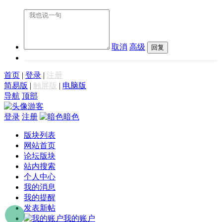
取消
高级
首页
|
登录
|
注册
简易版
|
触屏版
|
电脑版
导航
顶部
游客
登录
注册
暗色
版块列表
网站首页
论坛版块
站内搜索
个人中心
我的消息
我的提醒
发表新帖
我的账户