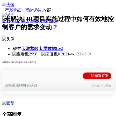
›
产品专区
›
问题求助
›
内容
[未解决] BI项目实施过程中如何有效地控
首页
问答
学院
导读
手册
圈子
制客户的需求变动？
楼主
天涯莺歌
初学数据Lv2
2958
0
2021-4-1 22:46:34
BI项目实施过程中如何有效地控制客户的需求变动？
我知道答案
回答被采纳将会获得
2
5
K豆 +
K豆
全部回复