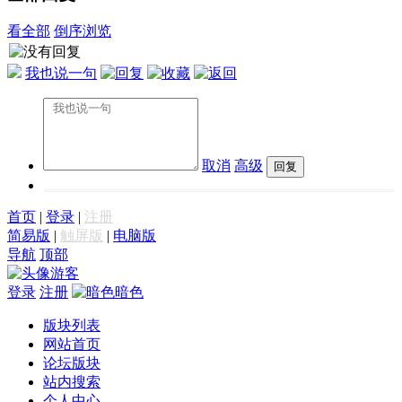
看全部
倒序浏览
我也说一句
取消
高级
首页
|
登录
|
注册
简易版
|
触屏版
|
电脑版
导航
顶部
游客
登录
注册
暗色
版块列表
网站首页
论坛版块
站内搜索
个人中心