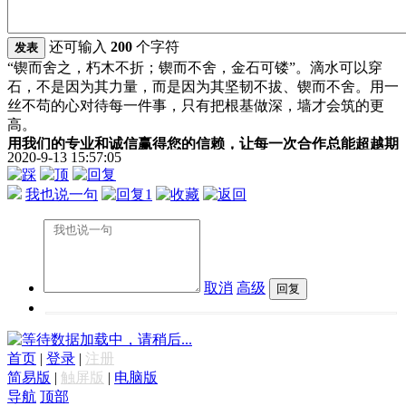
还可输入
200
个字符
发表
“锲而舍之，朽木不折；锲而不舍，金石可镂”。滴水可以穿
石，不是因为其力量，而是因为其坚韧不拔、锲而不舍。用一
丝不苟的心对待每一件事，只有把根基做深，墙才会筑的更
高。
用我们的专业和诚信赢得您的信赖，让每一次合作总能超越期
2020-9-13 15:57:05
待。
我也说一句
1
取消
高级
数据加载中，请稍后...
首页
|
登录
|
注册
简易版
|
触屏版
|
电脑版
导航
顶部