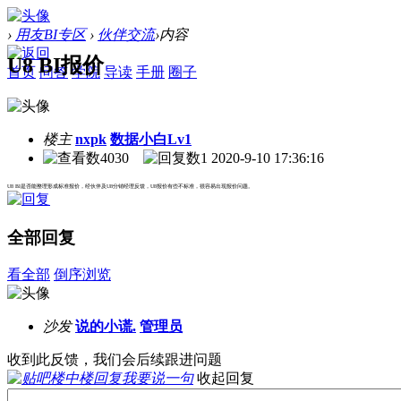
›
用友BI专区
›
伙伴交流
›
内容
U8 BI报价
首页
问答
学院
导读
手册
圈子
楼主
nxpk
数据小白Lv1
4030
1
2020-9-10 17:36:16
U8 BI是否能整理形成标准报价，经伙伴及U8分销经理反馈，U8报价有些不标准，很容易出现报价问题。
全部回复
看全部
倒序浏览
沙发
说的小谎.
管理员
收到此反馈，我们会后续跟进问题
我要说一句
收起回复